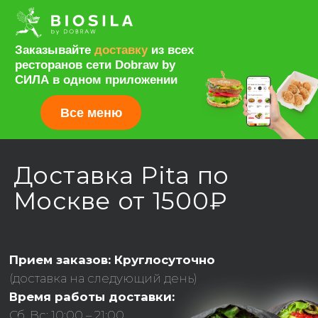
Заказывайте
доставку
из всех
ресторанов сети Dobraw by
СИЛА в одном приложении
Все меню
Доставка Pita по
Москве от 1500₽
Прием заказов: Круглосуточно
(доставка на следующий день)
Время работы доставки:
Сб, Вс: 10:00 – 21:00
По будням: 10:00 – 20:00
→ Бесплатно: от 8000 ₽
→
Доставка: от 1 часа
→ По Москве (МКАД): 800 ₽
→ За МКАД: от 1 300 ₽
→ Минимальная сумма заказа: 1500₽