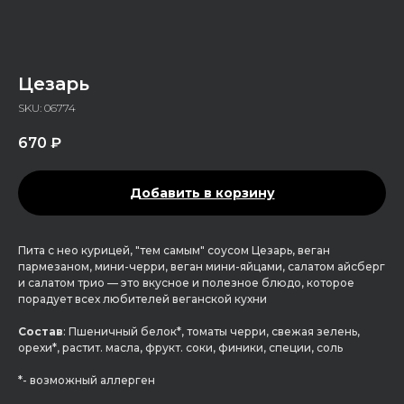
Цезарь
SKU:
06774
670
₽
Добавить в корзину
Пита с нео курицей, "тем самым" соусом Цезарь, веган
пармезаном, мини-черри, веган мини-яйцами, салатом айсберг
и салатом трио — это вкусное и полезное блюдо, которое
порадует всех любителей веганской кухни
Состав
: Пшеничный белок*, томаты черри, свежая зелень,
орехи*, растит. масла, фрукт. соки, финики, специи, соль
*- возможный аллерген