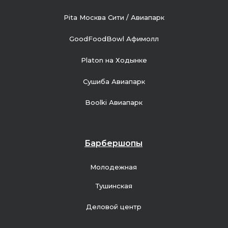
Pita Москва Сити / Авиапарк
GoodFoodBowl Афимолл
Platon на Ходынке
Сушиба Авиапарк
Boolki Авиапарк
Барбершопы
Молодежная
Тушинская
Деловой центр