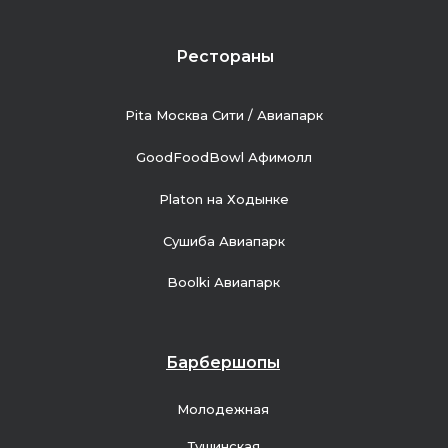
Рестораны
Pita Москва Сити / Авиапарк
GoodFoodBowl Афимолл
Platon на Ходынке
Сушиба Авиапарк
Boolki Авиапарк
Барбершопы
Молодежная
Тушинская