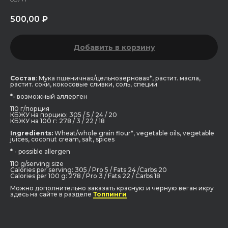
500,00
₽
Добавить в корзину
Состав
: Мука пшеничная/цельнозерновая*, растит. масла,
растит. соки, кокосовые сливки, соль, специи
*- возможный аллерген
110 г/порция
КБЖУ на порцию: 305 / 5 / 24 / 20
КБЖУ на 100 г: 278 / 3 / 22 / 18
Ingredients:
Wheat/whole grain flour*, vegetable oils, vegetable
juices, coconut cream, salt, spices
* - possible allergen
110 g/serving size
Calories per serving: 305 / Pro 5 / Fats 24 /Carbs 20
Calories per 100 g: 278 / Pro 3 / Fats 22 / Carbs 18
Можно дополнительно заказать красную и черную веган икру
здесь на сайте в разделе
Топпинги