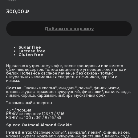
300,00
₽
Добавить в корзину
Sugar free
Lactose free
Gluten free
Идеально к утреннему кофе, после тренировки или вместо
обычных десертов. Только медленные углеводы, клетчатка и
белок. Полезное овсяное печенье без сахара - только
натуральная карамельная сладость от фиников, кураги и
изюма.
Состав
: Овсяные хлопья*, миндаль*, пекан*, финик, изюм,
клюква, курага, крахмалл кукурузный, фисташки*, ваниль, сода,
лимон, корица, кардамон, имбирь, мускатный орех
*-возможный аллерген
35 г / порция
КБЖУ на порцию: 126 / 3 / 6/ 16
КБЖУ на 100 г: 361 / 9 / 16 / 45
Spiced Oatmeal Almond Cookie
Ingredients
: Овсяные хлопья*, миндаль*, пекан*, финик, изюм,
клюква, курага, крахмалл кукурузный, фисташки*, ваниль, сода,