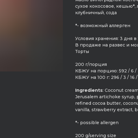
сухое кокосовое, кешью*, 
клубничный, сода
*- возможный аллерген
Условия хранения: 3 дня 
В продаже на развес и мож
Торты
200 г/порция
КБЖУ на порцию: 592 / 6 / 
КБЖУ на 100 г: 296 / 3 / 16 /
Ingredients
: Coconut cream,
Jerusalem artichoke syrup, p
refined cocoa butter, cocon
vanilla, strawberry extract, 
*- possible allergen
200 g/serving size