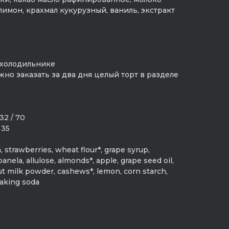
лимон, крахмал кукурузный, ваниль, экстракт
в холодильнике
но заказать за два дня целый торт в разделе
32 / 70
 35
 strawberries, wheat flour*, grape syrup,
anela, allulose, almonds*, apple, grape seed oil,
ut milk powder, cashews*, lemon, corn starch,
baking soda