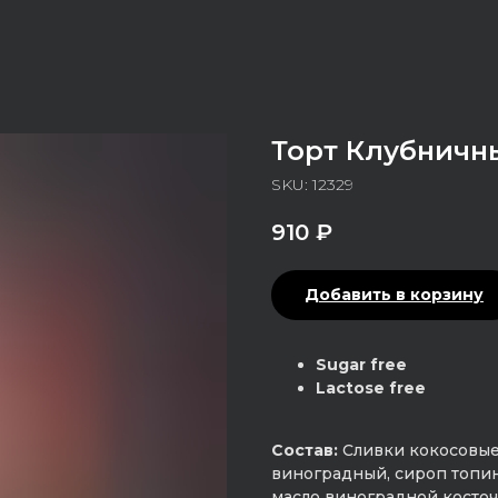
Торт Клубничн
SKU:
12329
910
₽
Добавить в корзину
Sugar free
Lactose free
Состав:
Сливки кокосовые
виноградный, сироп топина
масло виноградной косточ