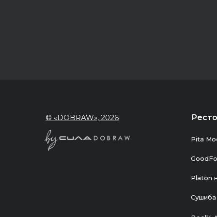
© «DOBRAW», 2026
Рест
Pita Мо
GoodFo
Platon 
Сушиба