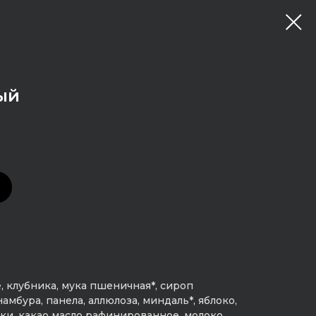
ый
, клубника, мука пшеничная*, сироп
мбура, панела, аллюлоза, миндаль*, яблоко,
ки, какао масло рафинированное, молоко