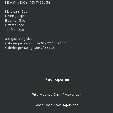
КБЖУ на 100 г: 461/ 7/ 33 / 34
Marzipan - 3pc
Holiday - 3pc
Bounty - 3 pc
Coffeta -3pc
Truffle - 3pc
310 g/serving size
Calories per serving: 1430 / 22 / 103 / 104
Calories per 100 g: 461/ 7/ 33 / 34
Рестораны
Pita Москва Сити / Авиапарк
GoodFoodBowl Афимолл