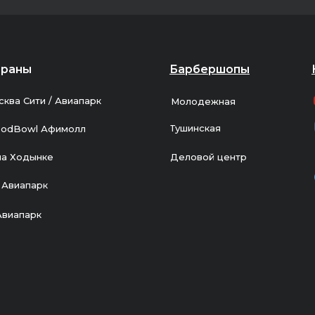
ораны
Барбершопы
сква Сити / Авиапарк
Молодежная
Тушинская
odBowl Афимолл
на Ходынке
Деловой центр
 Авиапарк
Авиапарк