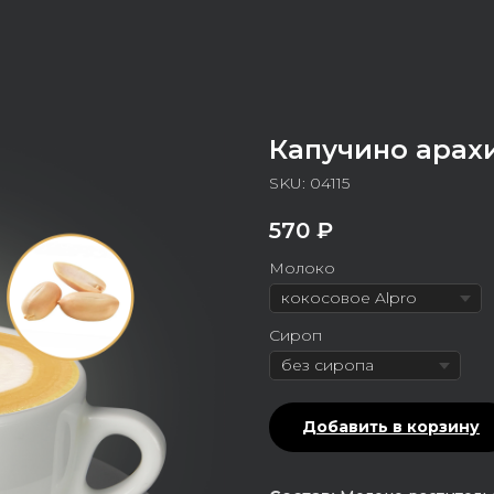
Капучино арах
SKU:
04115
570
₽
Молоко
Сироп
Добавить в корзину